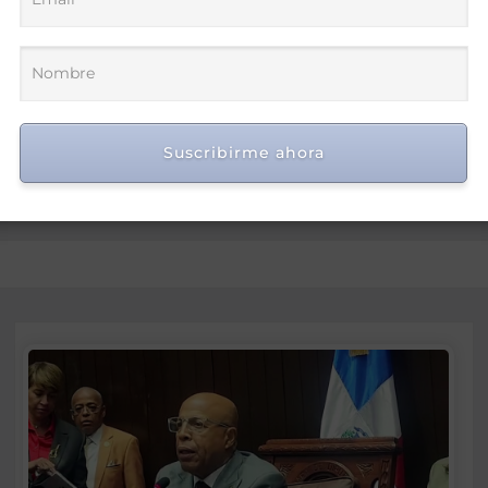
go Penal
vuelve a debatirse en el
Congreso
, donde tard
Suscribirme ahora