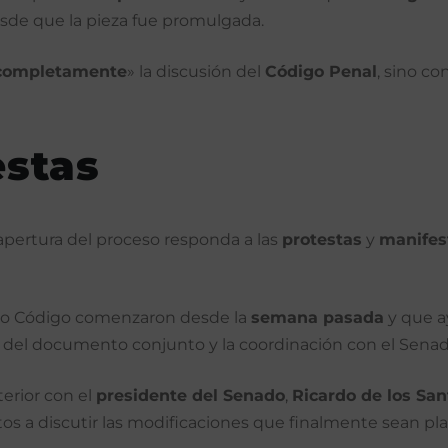
sde que la pieza fue promulgada.
 completamente
» la discusión del
Código Penal
, sino co
estas
apertura del proceso responda a las
protestas
y
manifes
evo Código comenzaron desde la
semana pasada
y que a
ón del documento conjunto y la coordinación con el Senad
erior con el
presidente del Senado
,
Ricardo de los San
s a discutir las modificaciones que finalmente sean pl