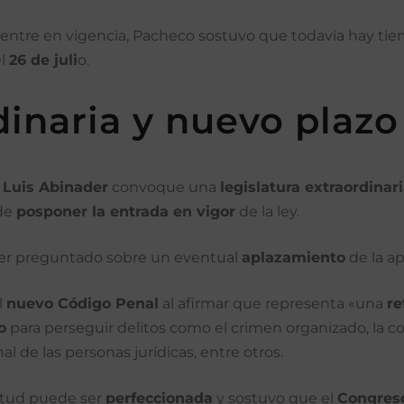
entre en vigencia, Pacheco sostuvo que todavía hay tie
el
26 de juli
o.
dinaria y nuevo plazo
e
Luis Abinader
convoque una
legislatura extraordinar
 de
posponer la entrada en vigor
de la ley.
 ser preguntado sobre un eventual
aplazamiento
de la ap
l
nuevo Código Penal
al afirmar que representa «una
re
o
para perseguir delitos como el crimen organizado, la corr
l de las personas jurídicas, entre otros.
itud puede ser
perfeccionada
y sostuvo que el
Congres