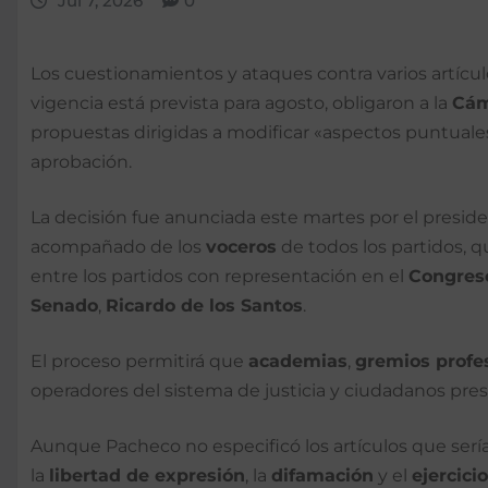
Jul 7, 2026
0
Los cuestionamientos y ataques contra varios artícu
vigencia está prevista para agosto, obligaron a la
Cám
propuestas dirigidas a modificar «aspectos puntuale
aprobación.
La decisión fue anunciada este martes por el presid
acompañado de los
voceros
de todos los partidos, 
entre los partidos con representación en el
Congres
Senado
,
Ricardo de los Santos
.
El proceso permitirá que
academias
,
gremios profe
operadores del sistema de justicia y ciudadanos pr
Aunque Pacheco no especificó los artículos que serí
la
libertad de expresión
, la
difamación
y el
ejercici