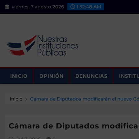
Saltar
viernes, 7 agosto 2026
1:52:49 AM
al
contenido
INICIO
OPINIÓN
DENUNCIAS
INSTIT
Inicio
Cámara de Diputados modificarán el nuevo C
Cámara de Diputados modifica