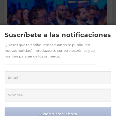
Suscríbete a las notificaciones
Quieres que te notifiquemos cuando se publiquen
nuevas noticias? Introduzca su correo electrónico y su
nombre para ser de los primeros.
Víctor de Aza participa en el
Foro Meta RD 2036 para
impulsar una visión de
desarrollo y prosperidad
nacional
Ago 7, 2026
Suscribirme ahora