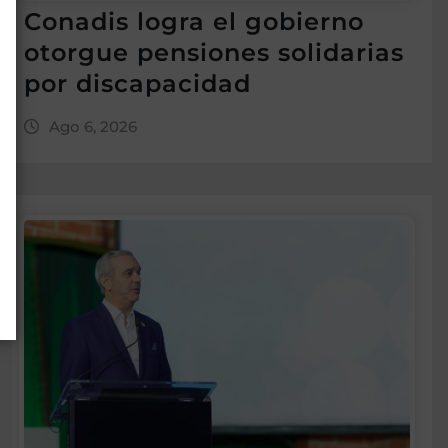
Conadis logra el gobierno
otorgue pensiones solidarias
por discapacidad
Ago 6, 2026