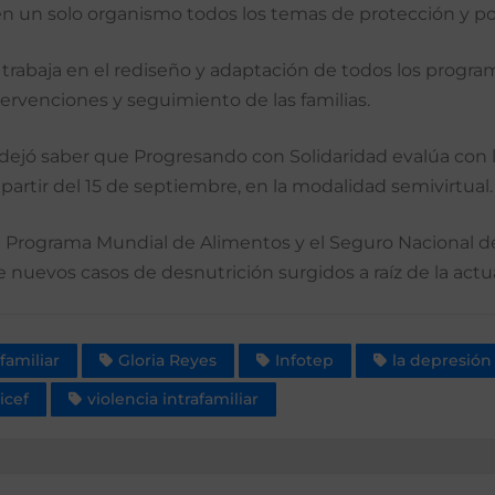
 en un solo organismo todos los temas de protección y polí
baja en el rediseño y adaptación de todos los programas
ervenciones y seguimiento de las familias.
ejó saber que Progresando con Solidaridad evalúa con la
 a partir del 15 de septiembre, en la modalidad semivirtual.
el Programa Mundial de Alimentos y el Seguro Nacional d
nuevos casos de desnutrición surgidos a raíz de la actual 
familiar
Gloria Reyes
Infotep
la depresión
icef
violencia intrafamiliar