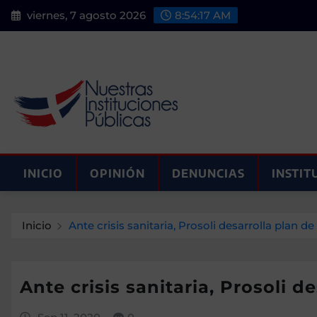
Saltar
viernes, 7 agosto 2026
8:54:18 AM
al
contenido
INICIO
OPINIÓN
DENUNCIAS
INSTIT
Inicio
Ante crisis sanitaria, Prosoli desarrolla plan
Ante crisis sanitaria, Prosoli 