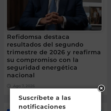
Refidomsa destaca
resultados del segundo
trimestre de 2026 y reafirma
su compromiso con la
seguridad energética
nacional
Ago 7, 2026
Suscríbete a las
notificaciones