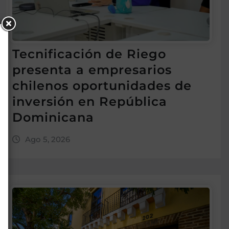
Tecnificación de Riego
presenta a empresarios
chilenos oportunidades de
inversión en República
Dominicana
Ago 5, 2026