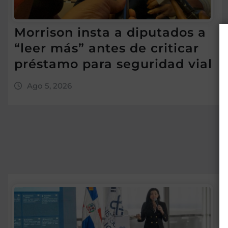
Morrison insta a diputados a
“leer más” antes de criticar
préstamo para seguridad vial
Ago 5, 2026