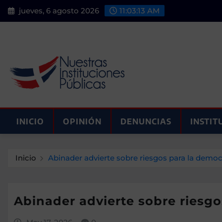
Saltar
jueves, 6 agosto 2026
11:03:15 AM
al
contenido
INICIO
OPINIÓN
DENUNCIAS
INSTIT
Inicio
Abinader advierte sobre riesgos para la democ
Abinader advierte sobre riesgo