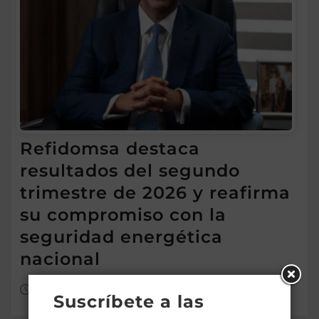
Refidomsa destaca
resultados del segundo
trimestre de 2026 y reafirma
su compromiso con la
seguridad energética
nacional
Ago 7, 2026
Suscríbete a las