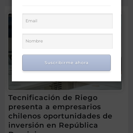
Suscribirme ahora
Tecnificación de Riego
presenta a empresarios
chilenos oportunidades de
inversión en República