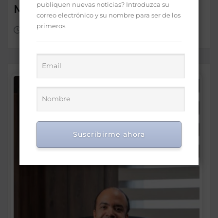
publiquen nuevas noticias? Introduzca su
Mayor
correo electrónico y su nombre para ser de los
primeros.
Ago 8, 2026
Suscribirme ahora