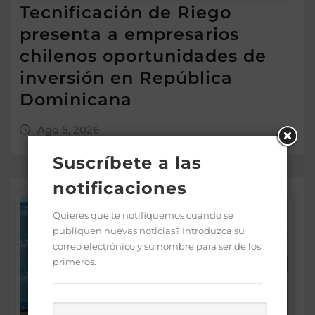
Tecnificación de Riego
presenta a empresarios
chilenos oportunidades de
inversión en República
Dominicana
Ago 5, 2026
Suscríbete a las
notificaciones
Quieres que te notifiquemos cuando se
publiquen nuevas noticias? Introduzca su
correo electrónico y su nombre para ser de los
primeros.