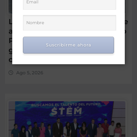
La Procuradora Yeni Berenice
asegura que el nuevo Código
Penal incorpora mayores
Suscribirme ahora
garantías para los
ciudadanos
Ago 5, 2026