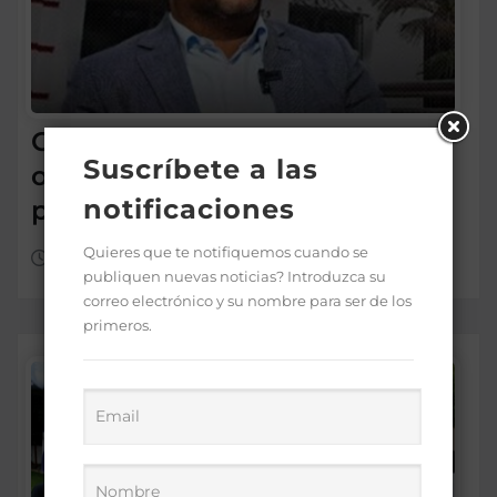
Conadis logra el gobierno
Suscríbete a las
otorgue pensiones solidarias
notificaciones
por discapacidad
Quieres que te notifiquemos cuando se
Ago 6, 2026
publiquen nuevas noticias? Introduzca su
correo electrónico y su nombre para ser de los
primeros.