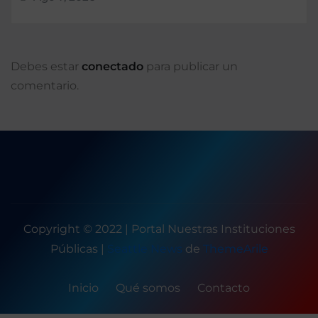
Debes estar
conectado
para publicar un
comentario.
Copyright © 2022 | Portal Nuestras Instituciones
Públicas
|
Seattle News
de
ThemeArile
Inicio
Qué somos
Contacto