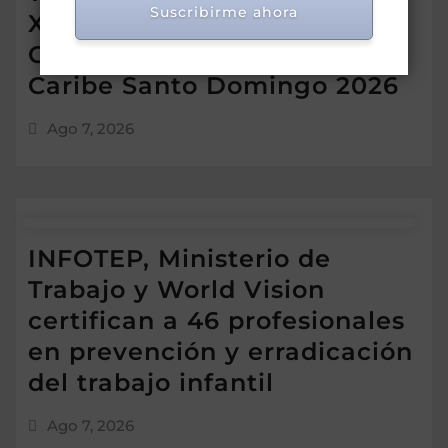
Suscribirme ahora
XXV Juegos
Centroamericanos y del
Caribe Santo Domingo 2026
Ago 7, 2026
INFOTEP, Ministerio de
Trabajo y World Vision
certifican a 46 profesionales
en prevención y erradicación
del trabajo infantil
Ago 7, 2026