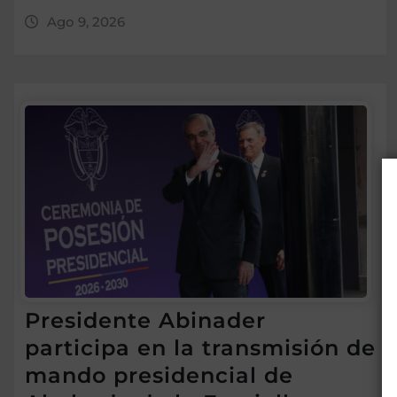
Ago 9, 2026
Presidente Abinader
participa en la transmisión de
mando presidencial de