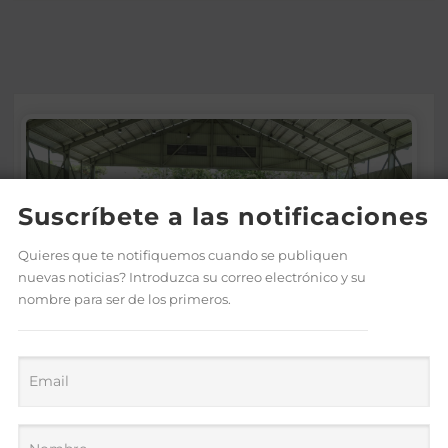
Suscríbete a las notificaciones
Quieres que te notifiquemos cuando se publiquen
nuevas noticias? Introduzca su correo electrónico y su
nombre para ser de los primeros.
Supérate promueve el
diálogo con familias
beneficiarias para fortalecer