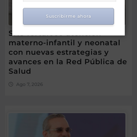
Suscribirme ahora
SNS fortalece atención
materno-infantil y neonatal
con nuevas estrategias y
avances en la Red Pública de
Salud
Ago 7, 2026