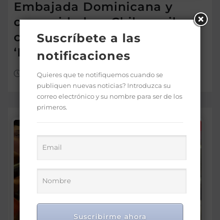
Embajada Dominicana y
comunidad en Chile reciben
con entusiasmo a las
Suscríbete a las
‘Princesas del Caribe’
notificaciones
Ago 6, 2026
Quieres que te notifiquemos cuando se
publiquen nuevas noticias? Introduzca su
correo electrónico y su nombre para ser de los
primeros.
Suscribirme ahora