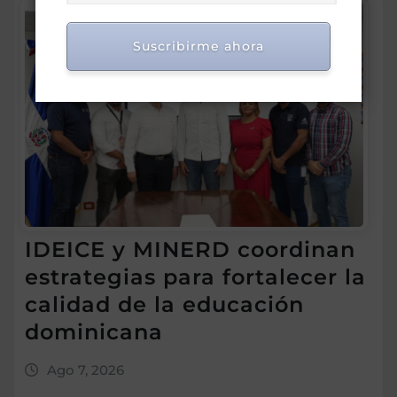
Suscribirme ahora
IDEICE y MINERD coordinan
estrategias para fortalecer la
calidad de la educación
dominicana
Ago 7, 2026