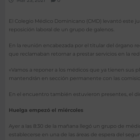
Mar 25, 2021
0
El Colegio Médico Dominicano (CMD) levantó este ju
reposición laboral de un grupo de galenos.
En la reunión encabezada por el titular del órgano r
que reclamaban retornar a prestar servicios en la red
«Vamos a reponer a los médicos que ya tienen sus pla
mantendrán en sección permanente con las comisione
En el encuentro también estuvieron presentes, el dir
Huelga empezó el miércoles
Ayer a las 8:30 de la mañana llegó un grupo de médic
estable­cerse en una de las áreas de espera del segun