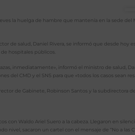
eves la huelga de hambre que mantenía en la sede del 
ector de salud, Daniel Rivera, se informó que desde hoy e
 de hospitales públicos.
zas, inmediatamente», informó el ministro de salud, Dan
s del CMD y el SNS para que «todos los casos sean res
ector de Gabinete, Robinson Santos y la subdirectora del
os con Waldo Ariel Suero a la cabeza. Llegaron en silenc
do ni­vel, sacaron un cartel con el mensaje de “No a las