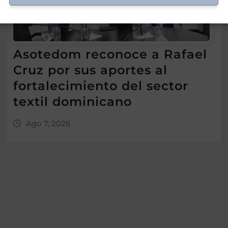
Asotedom reconoce a Rafael
Cruz por sus aportes al
fortalecimiento del sector
textil dominicano
Ago 7, 2026