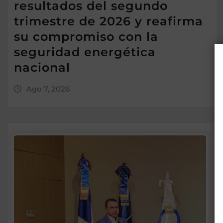
resultados del segundo
trimestre de 2026 y reafirma
su compromiso con la
seguridad energética
nacional
Ago 7, 2026