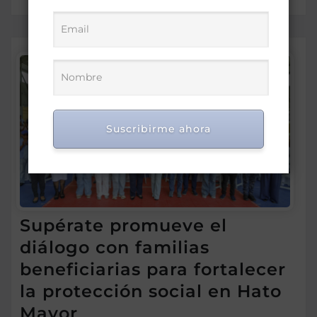
Suscribirme ahora
Supérate promueve el
diálogo con familias
beneficiarias para fortalecer
la protección social en Hato
Mayor