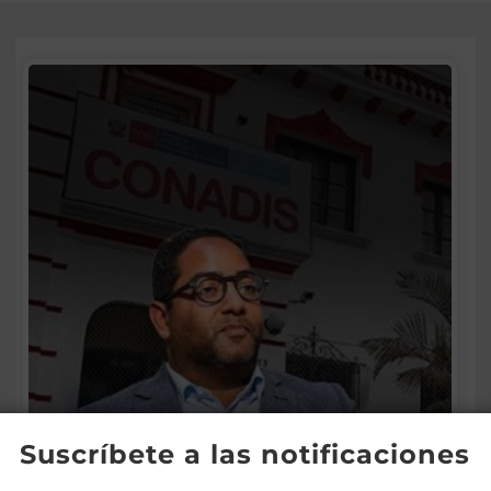
Suscríbete a las notificaciones
Conadis logra el gobierno