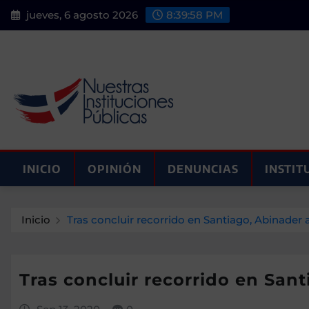
Saltar
jueves, 6 agosto 2026
8:39:59 PM
al
contenido
INICIO
OPINIÓN
DENUNCIAS
INSTIT
Inicio
Tras concluir recorrido en Santiago, Abinader a
Tras concluir recorrido en Sant