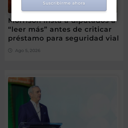
Suscribirme ahora
Morrison insta a diputados a
“leer más” antes de criticar
préstamo para seguridad vial
Ago 5, 2026