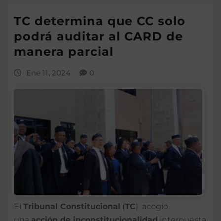
TC determina que CC solo
podrá auditar al CARD de
manera parcial
Ene 11, 2024
0
El
Tribunal Constitucional
(
TC
) acogió
una
acción de
inconstitucionalidad
interpuesta