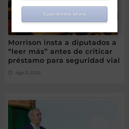
Suscribirme ahora
Morrison insta a diputados a
“leer más” antes de criticar
préstamo para seguridad vial
Ago 5, 2026