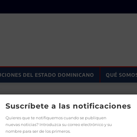
UCIONES DEL ESTADO DOMINICANO
QUÉ SOMO
uenas prácticas a favor de personas con discapacidad
Suscríbete a las notificaciones
Quieres que te notifiquemos cuando se publiquen
nuevas noticias? Introduzca su correo electrónico y su
nombre para ser de los primeros.