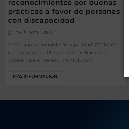
reconocimientos por buenas
prácticas a favor de personas
con discapacidad
Dic 8, 2021
0
El Consejo Nacional de Discapacidad (CONADIS),
con el apoyo del Programa de las Naciones
Unidas para el Desarrollo (PNUD) hizo…
MÁS INFORMACIÓN