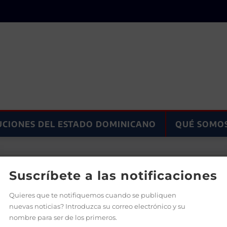
UCIONES DEL ESTADO DOMINICANO
QUÉ SOMO
regula la lengua de señas en RD
Suscríbete a las notificaciones
Quieres que te notifiquemos cuando se publiquen
nuevas noticias? Introduzca su correo electrónico y su
nombre para ser de los primeros.