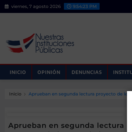
Saltar
viernes, 7 agosto 2026
9:54:24 PM
al
contenido
INICIO
OPINIÓN
DENUNCIAS
INSTIT
Inicio
Aprueban en segunda lectura proyecto de ley 
Aprueban en segunda lectura