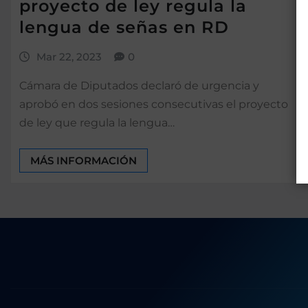
proyecto de ley regula la
lengua de señas en RD
Mar 22, 2023
0
Cámara de Diputados declaró de urgencia y
aprobó en dos sesiones consecutivas el proyecto
de ley que regula la lengua…
MÁS INFORMACIÓN