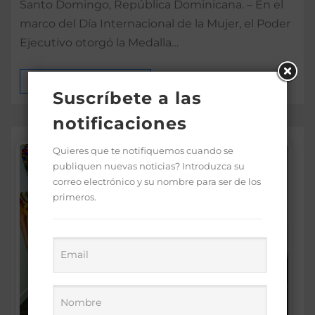
Santo Domingo, República Dominicana. – En el
marco del Día Internacional de la Mujer, el Poder
Ejecutivo otorgó la Medalla…
MÁS INFORMACIÓN
Suscríbete a las
notificaciones
Quieres que te notifiquemos cuando se
publiquen nuevas noticias? Introduzca su
correo electrónico y su nombre para ser de los
primeros.