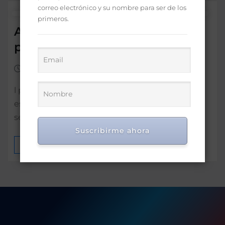
correo electrónico y su nombre para ser de los
primeros.
Abinader supervisa una
presa
Dic 21, 2021
0
l presidente Luis Abinader realizaba próximo a
este mediodía un recorrido de supervisión por
segunda vez a la presa de…
Suscribirme ahora
MÁS INFORMACIÓN