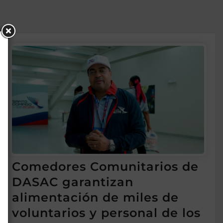
Comedores Comunitarios de
DASAC garantizan
alimentación de miles de
voluntarios y personal de los