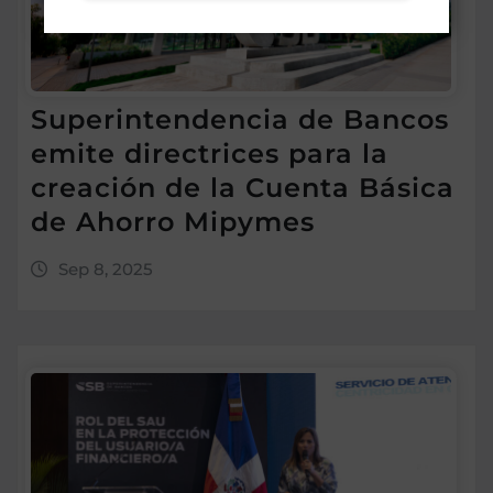
Superintendencia de Bancos
emite directrices para la
creación de la Cuenta Básica
de Ahorro Mipymes
Sep 8, 2025