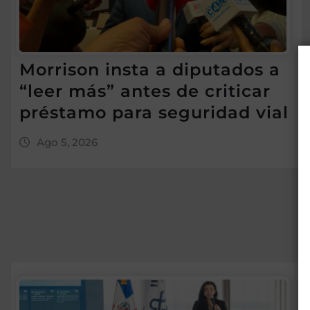
Morrison insta a diputados a
“leer más” antes de criticar
préstamo para seguridad vial
Ago 5, 2026