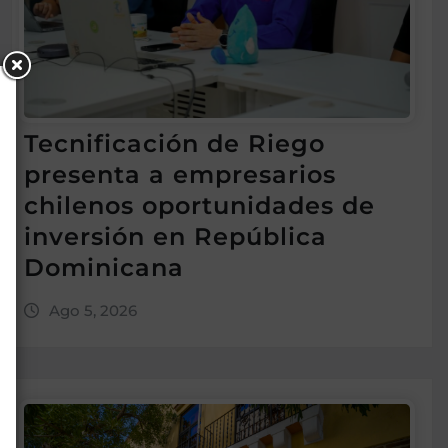
Tecnificación de Riego
presenta a empresarios
chilenos oportunidades de
inversión en República
Dominicana
Ago 5, 2026