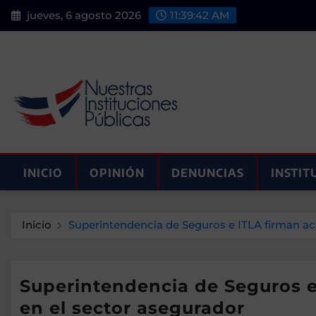
Saltar
jueves, 6 agosto 2026
11:39:43 AM
al
contenido
INICIO
OPINIÓN
DENUNCIAS
INSTIT
Inicio
Superintendencia de Seguros e ITLA firman ac
Superintendencia de Seguros e
en el sector asegurador