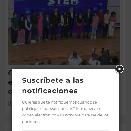
Gobierno premia a 170
Suscríbete a las
estudiantes por méritos en
notificaciones
ciencias y tecnologías
Quieres que te notifiquemos cuando se
Ago 4, 2026
publiquen nuevas noticias? Introduzca su
correo electrónico y su nombre para ser de los
primeros.