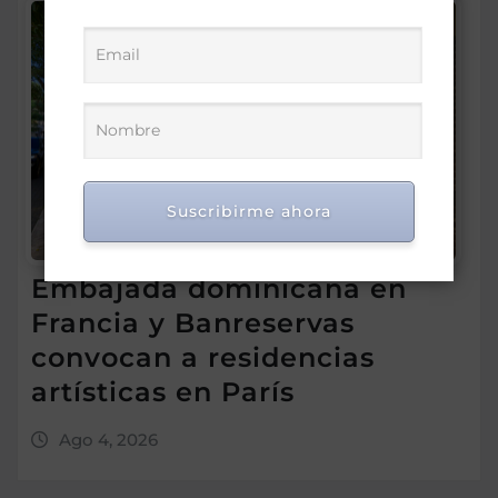
Suscribirme ahora
Embajada dominicana en
Francia y Banreservas
convocan a residencias
artísticas en París
Ago 4, 2026