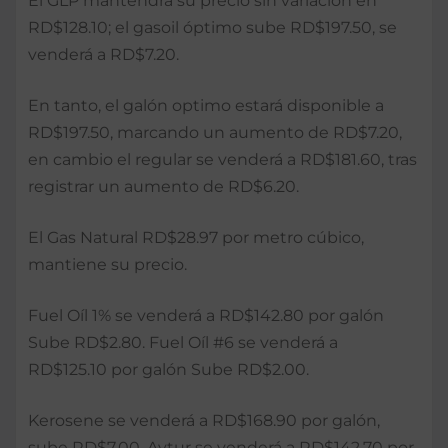
El GLP mantendrá su precio sin variación en
RD$128.10; el gasoil óptimo sube RD$197.50, se
venderá a RD$7.20.
En tanto, el galón optimo estará disponible a
RD$197.50, marcando un aumento de RD$7.20,
en cambio el regular se venderá a RD$181.60, tras
registrar un aumento de RD$6.20.
El Gas Natural RD$28.97 por metro cúbico,
mantiene su precio.
Fuel Oíl 1% se venderá a RD$142.80 por galón
Sube RD$2.80. Fuel Oíl #6 se venderá a
RD$125.10 por galón Sube RD$2.00.
Kerosene se venderá a RD$168.90 por galón,
sube RD$7.00. Avtur se venderá a RD$142.70 por