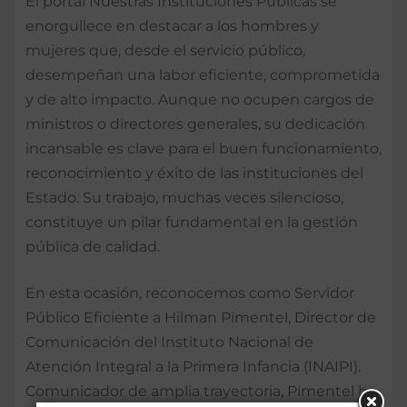
El portal Nuestras Instituciones Públicas se
enorgullece en destacar a los hombres y
mujeres que, desde el servicio público,
desempeñan una labor eficiente, comprometida
y de alto impacto. Aunque no ocupen cargos de
ministros o directores generales, su dedicación
incansable es clave para el buen funcionamiento,
reconocimiento y éxito de las instituciones del
Estado. Su trabajo, muchas veces silencioso,
constituye un pilar fundamental en la gestión
pública de calidad.
En esta ocasión, reconocemos como Servidor
Público Eficiente a Hilman Pimentel, Director de
Comunicación del Instituto Nacional de
Atención Integral a la Primera Infancia (INAIPI).
Comunicador de amplia trayectoria, Pimentel ha