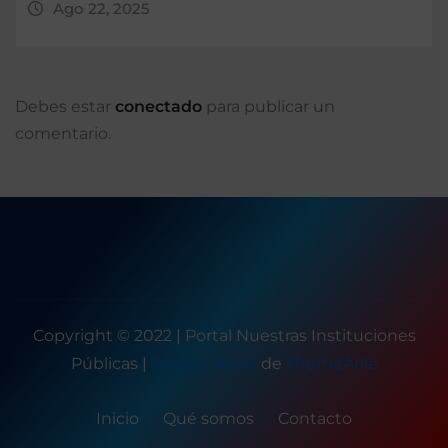
Ago 22, 2025
Debes estar
conectado
para publicar un
comentario.
Copyright © 2022 | Portal Nuestras Instituciones
Públicas
|
Seattle News
de
ThemeArile
Inicio
Qué somos
Contacto