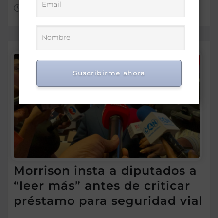
Ago 6, 2026
Suscribirme ahora
Morrison insta a diputados a
“leer más” antes de criticar
préstamo para seguridad vial