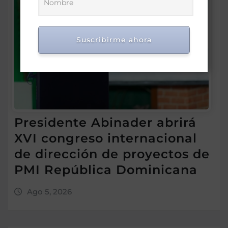
Suscribirme ahora
Presidente Abinader abrirá
XVI congreso internacional
de dirección de proyectos de
PMI República Dominicana
Ago 5, 2026