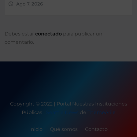
Ago 7, 2026
Debes estar
conectado
para publicar un
comentario.
Copyright © 2022 | Portal Nuestras Instituciones
Públicas
|
Seattle News
de
ThemeArile
Inicio
Qué somos
Contacto