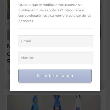
Quieres que te notifiquemos cuando se
publiquen nuevas noticias? Introduzca su
correo electrónico y su nombre para ser de los
primeros.
Ministro Bisonó inicia
construcción de la Iglesia
San Juan Pablo II en Bávaro
Ago 7, 2026
Suscribirme ahora