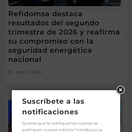
Refidomsa destaca
resultados del segundo
trimestre de 2026 y reafirma
su compromiso con la
seguridad energética
nacional
Ago 7, 2026
Suscríbete a las
notificaciones
Quieres que te notifiquemos cuando se
publiquen nuevas noticias? Introduzca su