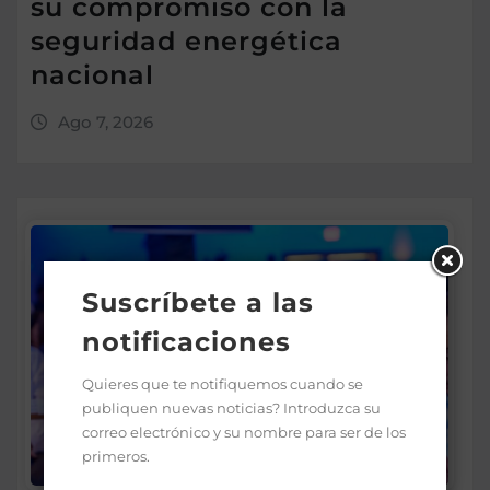
su compromiso con la
seguridad energética
nacional
Ago 7, 2026
Suscríbete a las
notificaciones
Quieres que te notifiquemos cuando se
publiquen nuevas noticias? Introduzca su
correo electrónico y su nombre para ser de los
primeros.