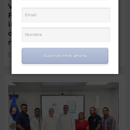
Víctor de Aza participa en el
Foro Meta RD 2036 para
impulsar una visión de
desarrollo y prosperidad
nacional
Ago 7, 2026
Suscribirme ahora