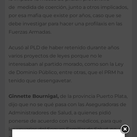
de medida de coerción, junto a otros implicados,
por esa mafia que existe por años, caso que se
debe investigar para hacer una profilaxis en las
Fuerzas Armadas.
Acusó al PLD de haber retenido durante años
varios proyectos de leyes porque no le
interesaban al partido morado, como son la Ley
de Dominio Público, entre otras, que el PRM ha
tenido que desengavetar.
Ginnette Bournigal,
de la provincia Puerto Plata,
dijo que no se qué pasa con las Aseguradoras de
Administradores de Salud, a quienes pidió
ponerse de acuerdo con los médicos, para que
los usuarios del Seguro Familiar de Salud, no