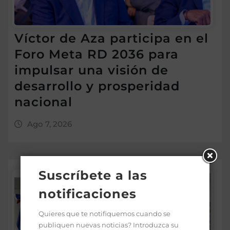
Víctor de Aza participa en el
Foro Meta RD 2036 para
impulsar una visión de
desarrollo y prosperidad
nacional
Ago 7, 2026
Suscríbete a las
notificaciones
Quieres que te notifiquemos cuando se
publiquen nuevas noticias? Introduzca su