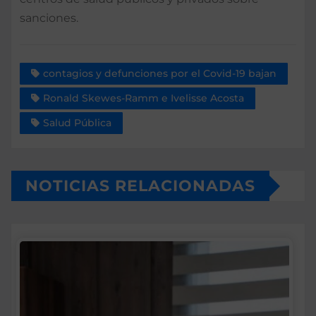
sanciones.
contagios y defunciones por el Covid-19 bajan
Ronald Skewes-Ramm e Ivelisse Acosta
Salud Pública
NOTICIAS RELACIONADAS