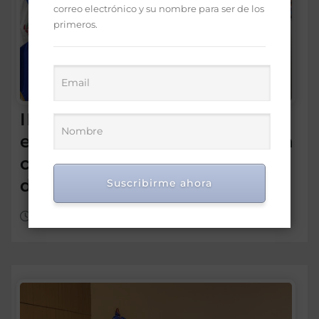
correo electrónico y su nombre para ser de los
primeros.
IDEICE y MINERD coordinan
estrategias para fortalecer la
calidad de la educación
dominicana
Suscribirme ahora
Ago 7, 2026