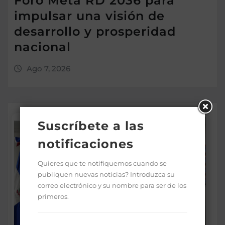
Foro Meta RD 2036 para
impulsar una visión de
desarrollo y prosperidad
nacional
Ago 7, 2026
Suscríbete a las
notificaciones
Quieres que te notifiquemos cuando se
publiquen nuevas noticias? Introduzca su
correo electrónico y su nombre para ser de los
primeros.