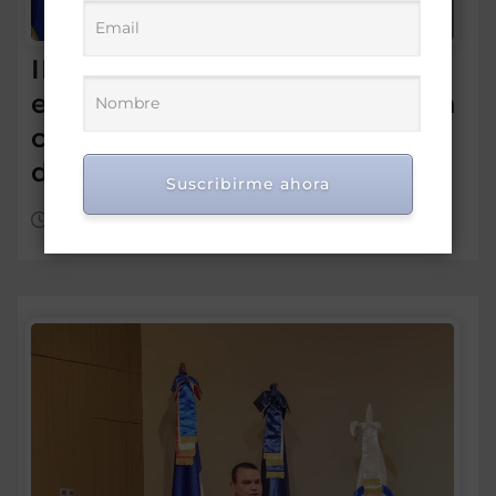
IDEICE y MINERD coordinan
estrategias para fortalecer la
calidad de la educación
dominicana
Suscribirme ahora
Ago 7, 2026