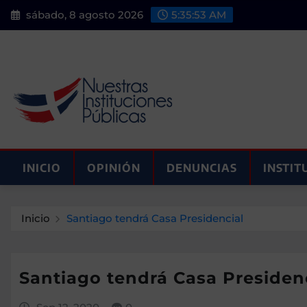
Saltar
sábado, 8 agosto 2026
5:35:54 AM
al
contenido
INICIO
OPINIÓN
DENUNCIAS
INSTIT
Inicio
Santiago tendrá Casa Presidencial
Santiago tendrá Casa Presiden