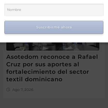
Suscribirme ahora
Asotedom reconoce a Rafael
Cruz por sus aportes al
fortalecimiento del sector
textil dominicano
Ago 7, 2026