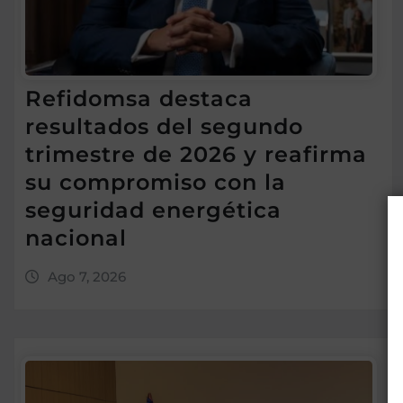
Refidomsa destaca
resultados del segundo
trimestre de 2026 y reafirma
su compromiso con la
seguridad energética
nacional
Ago 7, 2026