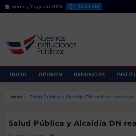
Saltar
viernes, 7 agosto 2026
1:35:45 AM
al
contenido
INICIO
OPINIÓN
DENUNCIAS
INSTIT
Inicio
Salud Pública y Alcaldía DN realizan operativo
Salud Pública y Alcaldía DN re