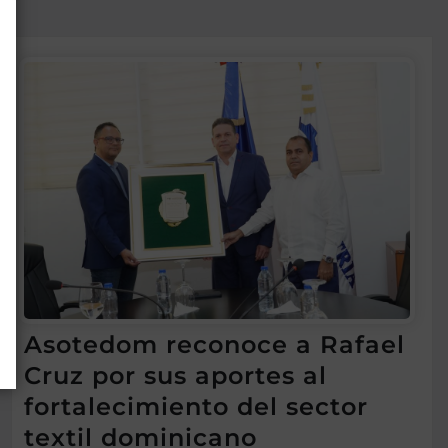
Asotedom reconoce a Rafael
Cruz por sus aportes al
fortalecimiento del sector
textil dominicano