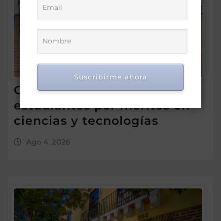
Suscribirme ahora
Gobierno premia a 170
estudiantes por méritos en
ciencias y tecnologías
Ago 4, 2026