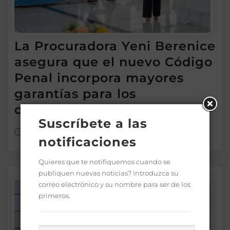
La Procuradora Yeni Berenice
asegura que el nuevo Código
Penal incorpora mayores
garantías para los
ciudadanos
Suscríbete a las
Ago 5, 2026
notificaciones
Quieres que te notifiquemos cuando se
publiquen nuevas noticias? Introduzca su
correo electrónico y su nombre para ser de los
primeros.