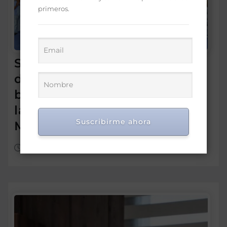
primeros.
Supérate promueve el
diálogo con familias
beneficiarias para fortalecer
la protección social en Hato
Suscribirme ahora
Mayor
Ago 8, 2026