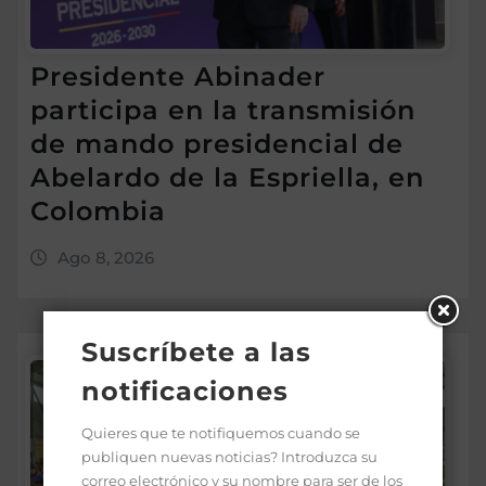
Presidente Abinader
participa en la transmisión
de mando presidencial de
Abelardo de la Espriella, en
Colombia
Ago 8, 2026
Suscríbete a las
notificaciones
Quieres que te notifiquemos cuando se
publiquen nuevas noticias? Introduzca su
correo electrónico y su nombre para ser de los