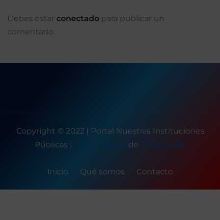
Debes estar
conectado
para publicar un
comentario.
Copyright © 2022 | Portal Nuestras Instituciones
Públicas
|
Seattle News
de
ThemeArile
Inicio
Qué somos
Contacto