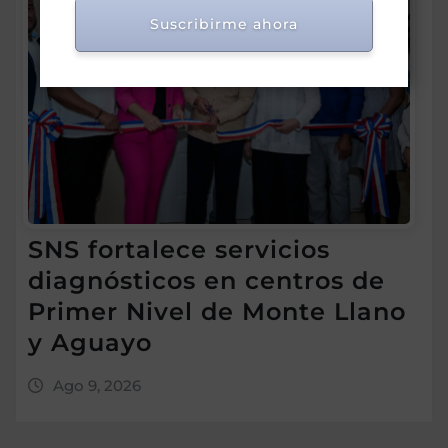
Suscribirme ahora
SNS fortalece servicios
diagnósticos en centros de
Primer Nivel de Monte Llano
y Aguayo
Ago 9, 2026