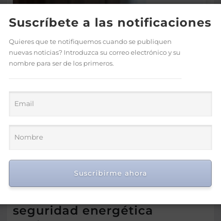
Suscríbete a las notificaciones
Quieres que te notifiquemos cuando se publiquen
nuevas noticias? Introduzca su correo electrónico y su
nombre para ser de los primeros.
Refidomsa destaca
resultados del segundo
Suscribirme ahora
trimestre de 2026 y reafirma
su compromiso con la
seguridad energética