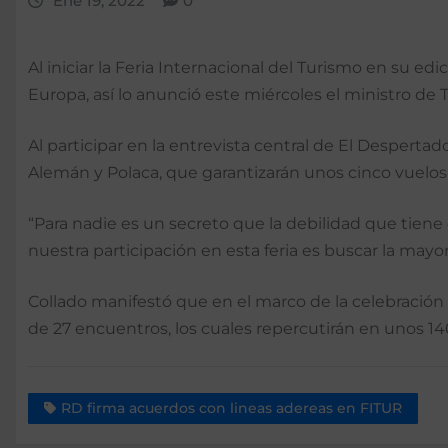
Ene 19, 2022
0
Al iniciar la Feria Internacional del Turismo en su e
Europa, así lo anunció este miércoles el ministro de 
Al participar en la entrevista central de El Desperta
Alemán y Polaca, que garantizarán unos cinco vuelos
“Para nadie es un secreto que la debilidad que tiene 
nuestra participación en esta feria es buscar la mayo
Collado manifestó que en el marco de la celebración 
de 27 encuentros, los cuales repercutirán en unos 140
RD firma acuerdos con lineas adereas en FITUR