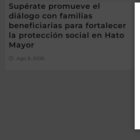
Supérate promueve el
diálogo con familias
beneficiarias para fortalecer
la protección social en Hato
Mayor
Ago 8, 2026