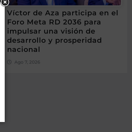
Víctor de Aza participa en el
Foro Meta RD 2036 para
impulsar una visión de
desarrollo y prosperidad
nacional
Ago 7, 2026