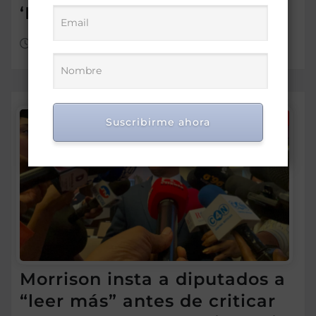
‘Princesas del Caribe’
Ago 6, 2026
Suscribirme ahora
Morrison insta a diputados a
“leer más” antes de criticar