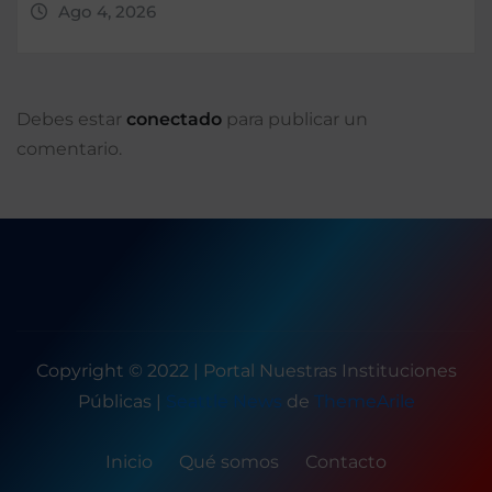
Ago 4, 2026
Debes estar
conectado
para publicar un
comentario.
Copyright © 2022 | Portal Nuestras Instituciones
Públicas
|
Seattle News
de
ThemeArile
Inicio
Qué somos
Contacto