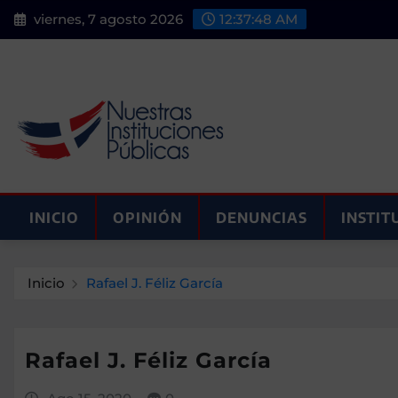
Saltar
viernes, 7 agosto 2026
12:37:48 AM
al
contenido
INICIO
OPINIÓN
DENUNCIAS
INSTIT
Inicio
Rafael J. Féliz García
Rafael J. Féliz García