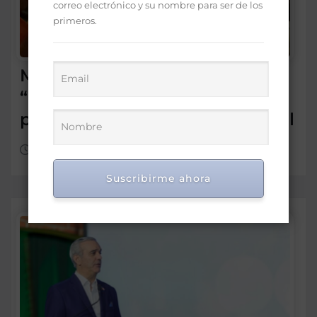
correo electrónico y su nombre para ser de los
primeros.
Morrison insta a diputados a
“leer más” antes de criticar
préstamo para seguridad vial
Ago 5, 2026
Suscribirme ahora