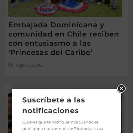
Embajada Dominicana y
comunidad en Chile reciben
con entusiasmo a las
‘Princesas del Caribe’
Ago 6, 2026
Suscríbete a las
notificaciones
Quieres que te notifiquemos cuando se
publiquen nuevas noticias? Introduzca su