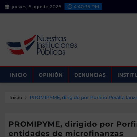
Saltar
jueves, 6 agosto 2026
4:40:36 PM
al
contenido
INICIO
OPINIÓN
DENUNCIAS
INSTIT
Inicio
PROMIPYME, dirigido por Porfirio Peralta lan
PROMIPYME, dirigido por Porfir
entidades de microfinanzas