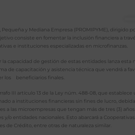
, Pequeña y Mediana Empresa (PROMIPYME), dirigido por 
tivo consiste en fomentar la inclusión financiera a trav
tivas e instituciones especializadas en microfinanzas.
cer la capacidad de gestión de estas entidades lanza es
a de capacitación y asistencia técnica que vendrá a favor
r los beneficiarios finales.
afo III artículo 13 de la Ley núm. 488-08, que establece 
do a instituciones financieras sin fines de lucro, debi
ales a las microempresas que tengan más de tres (3) año
 y/o entidades nacionales. Esto abarcará a Cooperativas
s de Crédito, entre otras de naturaleza similar.