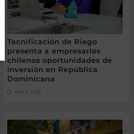
Tecnificación de Riego
presenta a empresarios
chilenos oportunidades de
inversión en República
Dominicana
Ago 5, 2026