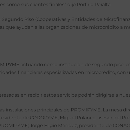
como sus clientes finales” dijo Porfirio Peralta.
e Segundo Piso (Cooperativas y Entidades de Microfinan
s que ayudan a las organizaciones de microcrédito a me
OMIPYME actuando como institución de segundo piso, co
dades financieras especializadas en microcrédito, con 
eresadas en recibir estos servicios podrán dirigirse a nuest
las instalaciones principales de PROMIPYME. La mesa dire
 presidente de CODOPYME; Miguel Polanco, asesor del Pr
e PROMIPYME; Jorge Eligio Méndez, presidente de CON