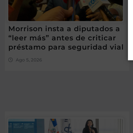
Morrison insta a diputados a
“leer más” antes de criticar
préstamo para seguridad vial
Ago 5, 2026