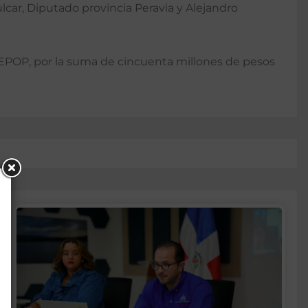
car, Diputado provincia Peravia y Alejandro
EPOP, por la suma de cincuenta millones de pesos