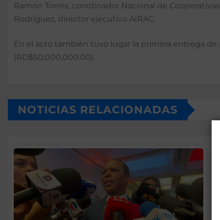
Ramón Torres, coordinador Nacional de Cooperativas;
Rodríguez, director ejecutivo AIRAC.
En el acto también tuvo lugar la primera entrega d
(RD$50,000,000.00).
NOTICIAS RELACIONADAS