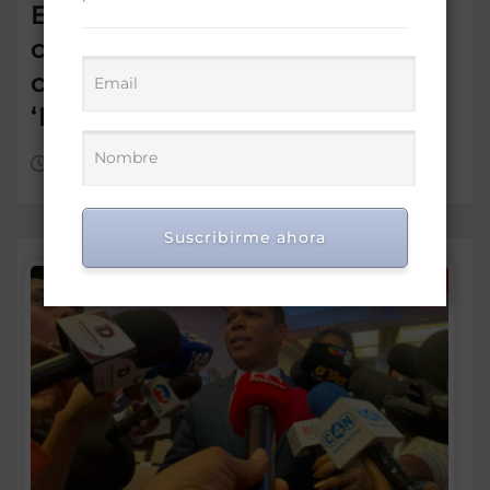
Embajada Dominicana y
comunidad en Chile reciben
con entusiasmo a las
‘Princesas del Caribe’
Ago 6, 2026
Suscribirme ahora