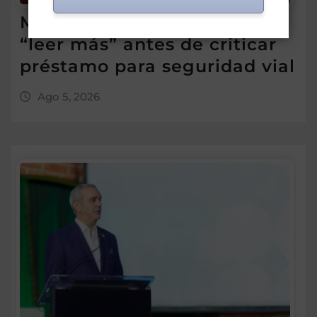
Morrison insta a diputados a
“leer más” antes de criticar
préstamo para seguridad vial
Ago 5, 2026